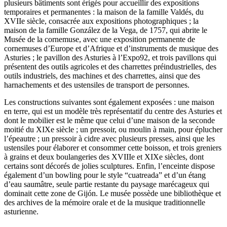
plusieurs bâtiments sont érigés pour accueillir des expositions
temporaires et permanentes : la maison de la famille Valdés, du
XVIIe siècle, consacrée aux expositions photographiques ; la
maison de la famille González de la Vega, de 1757, qui abrite le
Musée de la cornemuse, avec une exposition permanente de
cornemuses d’Europe et d’Afrique et d’instruments de musique des
Asturies ; le pavillon des Asturies à l’Expo92, et trois pavillons qui
présentent des outils agricoles et des charrettes préindustrielles, des
outils industriels, des machines et des charrettes, ainsi que des
harnachements et des ustensiles de transport de personnes.
Les constructions suivantes sont également exposées : une maison
en terre, qui est un modèle très représentatif du centre des Asturies et
dont le mobilier est le même que celui d’une maison de la seconde
moitié du XIXe siècle ; un pressoir, ou moulin à main, pour éplucher
l’épeautre ; un pressoir à cidre avec plusieurs presses, ainsi que les
ustensiles pour élaborer et consommer cette boisson, et trois greniers
à grains et deux boulangeries des XVIIIe et XIXe siècles, dont
certains sont décorés de jolies sculptures. Enfin, l’enceinte dispose
également d’un bowling pour le style “cuatreada” et d’un étang
d’eau saumâtre, seule partie restante du paysage marécageux qui
dominait cette zone de Gijón. Le musée possède une bibliothèque et
des archives de la mémoire orale et de la musique traditionnelle
asturienne.